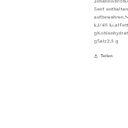
Johannisbrotk
Senf enthalte
aufbewahren.N
kJ/411 kcalFet
gKohlenhydrat
gSalz2,5 g
Teilen