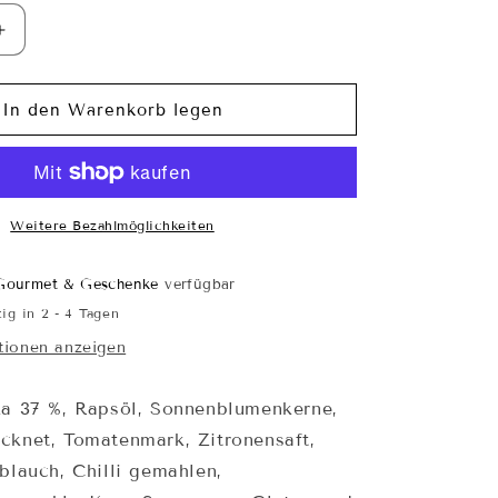
Erhöhe
die
Menge
für
In den Warenkorb legen
me
Paprikacrème
pikant
Weitere Bezahlmöglichkeiten
Gourmet & Geschenke
verfügbar
ig in 2 - 4 Tagen
tionen anzeigen
ka 37 %, Rapsöl, Sonnenblumenkerne,
cknet, Tomatenmark, Zitronensaft,
blauch, Chilli gemahlen,