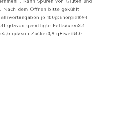
ernmehl . Kann Spuren von Gluten und
n. Nach dem Öffnen bitte gekühlt
ährwertangaben je 100g:Energie1694
t41 gdavon gesättigte Fettsäuren3,4
e5,6 gdavon Zucker3,9 gEiweiß4,0