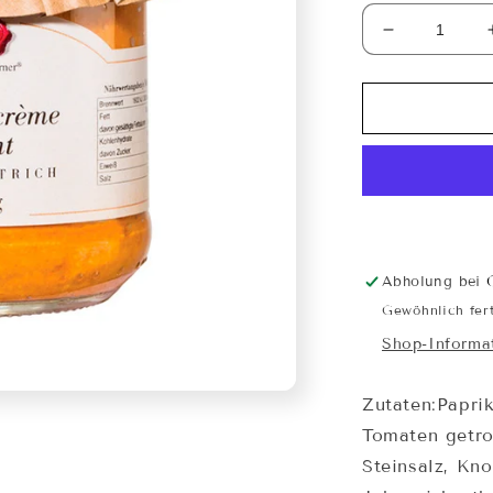
Verringere
die
Menge
für
Paprikacrè
pikant
Abholung bei
Gewöhnlich fert
Shop-Informa
Zutaten:Papri
Tomaten getro
Steinsalz, Kno