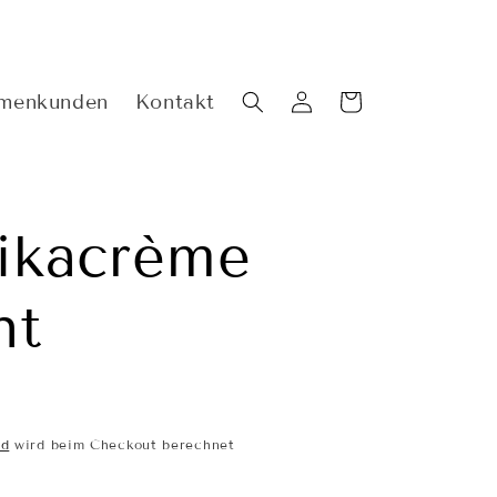
rmenkunden
Kontakt
Einloggen
Warenkorb
ikacrème
nt
nd
wird beim Checkout berechnet