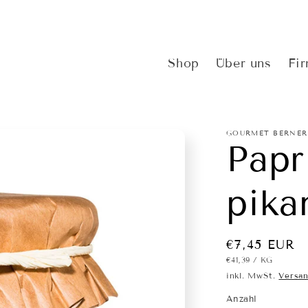
Shop
Über uns
Fi
GOURMET BERNER
Papr
pika
Normaler
€7,45 EUR
GRUNDPREIS
PRO
€41,39
/
KG
Preis
inkl. MwSt.
Versa
Anzahl