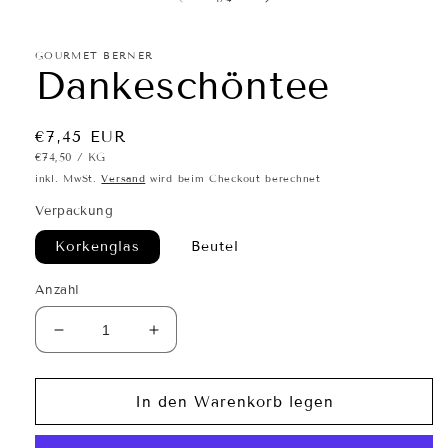
GOURMET BERNER
Dankeschöntee
Normaler
€7,45 EUR
GRUNDPREIS
PRO
€74,50
/
KG
Preis
inkl. MwSt.
Versand
wird beim Checkout berechnet
Verpackung
Korkenglas
Beutel
Anzahl
Verringere
Erhöhe
die
die
Menge
Menge
für
für
In den Warenkorb legen
Dankeschöntee
Dankeschöntee